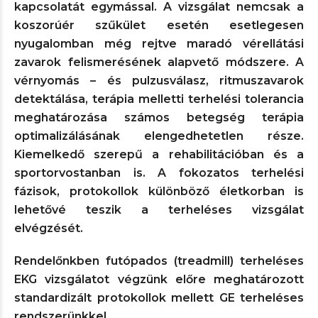
kapcsolatát egymással. A vizsgálat nemcsak a
koszorúér szűkület esetén esetlegesen
nyugalomban még rejtve maradó vérellátási
zavarok felismerésének alapvető módszere. A
vérnyomás – és pulzusválasz, ritmuszavarok
detektálása, terápia melletti terhelési tolerancia
meghatározása számos betegség terápia
optimalizálásának elengedhetetlen része.
Kiemelkedő szerepű a rehabilitációban és a
sportorvostanban is. A fokozatos terhelési
fázisok, protokollok különböző életkorban is
lehetővé teszik a terheléses vizsgálat
elvégzését.
Rendelőnkben futópados (treadmill) terheléses
EKG vizsgálatot végzünk előre meghatározott
standardizált protokollok mellett GE terheléses
rendszerünkkel.